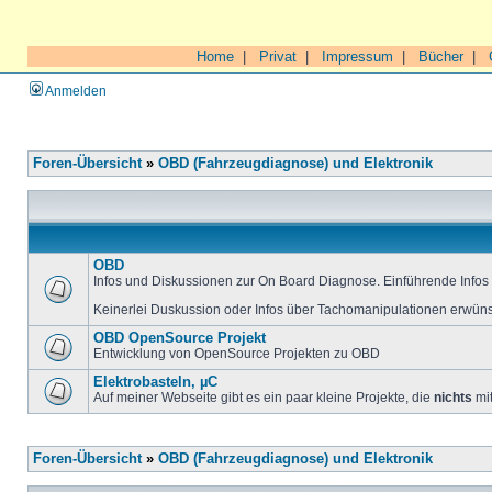
Home
|
Privat
|
Impressum
|
Bücher
|
Anmelden
Foren-Übersicht
»
OBD (Fahrzeugdiagnose) und Elektronik
OBD
Infos und Diskussionen zur On Board Diagnose. Einführende Infos 
Keinerlei Duskussion oder Infos über Tachomanipulationen erwüns
OBD OpenSource Projekt
Entwicklung von OpenSource Projekten zu OBD
Elektrobasteln, µC
Auf meiner Webseite gibt es ein paar kleine Projekte, die
nichts
mit
Foren-Übersicht
»
OBD (Fahrzeugdiagnose) und Elektronik