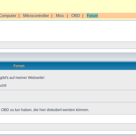
Computer
|
Mikrocontroller
|
Misc
|
OBD
|
Forum
Forum
gibt's auf meiner Webseite!
cht!
 OBD zu tun haben, die hier diskutiert werden können.