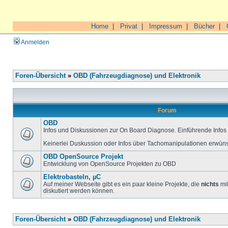
Home
|
Privat
|
Impressum
|
Bücher
|
Anmelden
Foren-Übersicht
»
OBD (Fahrzeugdiagnose) und Elektronik
Forum
OBD
Infos und Diskussionen zur On Board Diagnose. Einführende Infos 
Keinerlei Duskussion oder Infos über Tachomanipulationen erwüns
OBD OpenSource Projekt
Entwicklung von OpenSource Projekten zu OBD
Elektrobasteln, µC
Auf meiner Webseite gibt es ein paar kleine Projekte, die
nichts
mit
diskutiert werden können.
Foren-Übersicht
»
OBD (Fahrzeugdiagnose) und Elektronik