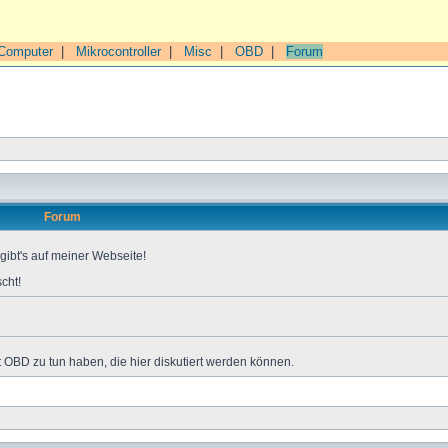
Computer
|
Mikrocontroller
|
Misc
|
OBD
|
Forum
Forum
gibt's auf meiner Webseite!
cht!
 OBD zu tun haben, die hier diskutiert werden können.