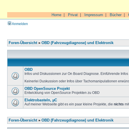
Home
|
Privat
|
Impressum
|
Bücher
|
Anmelden
Foren-Übersicht
»
OBD (Fahrzeugdiagnose) und Elektronik
OBD
Infos und Diskussionen zur On Board Diagnose. Einführende Infos 
Keinerlei Duskussion oder Infos über Tachomanipulationen erwüns
OBD OpenSource Projekt
Entwicklung von OpenSource Projekten zu OBD
Elektrobasteln, µC
Auf meiner Webseite gibt es ein paar kleine Projekte, die
nichts
mit
Foren-Übersicht
»
OBD (Fahrzeugdiagnose) und Elektronik