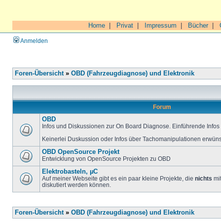
Home
|
Privat
|
Impressum
|
Bücher
|
Anmelden
Foren-Übersicht
»
OBD (Fahrzeugdiagnose) und Elektronik
Forum
OBD
Infos und Diskussionen zur On Board Diagnose. Einführende Infos 
Keinerlei Duskussion oder Infos über Tachomanipulationen erwüns
OBD OpenSource Projekt
Entwicklung von OpenSource Projekten zu OBD
Elektrobasteln, µC
Auf meiner Webseite gibt es ein paar kleine Projekte, die
nichts
mit
diskutiert werden können.
Foren-Übersicht
»
OBD (Fahrzeugdiagnose) und Elektronik