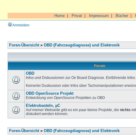
Home
|
Privat
|
Impressum
|
Bücher
|
Anmelden
Foren-Übersicht
»
OBD (Fahrzeugdiagnose) und Elektronik
Forum
OBD
Infos und Diskussionen zur On Board Diagnose. Einführende Infos 
Keinerlei Duskussion oder Infos über Tachomanipulationen erwüns
OBD OpenSource Projekt
Entwicklung von OpenSource Projekten zu OBD
Elektrobasteln, µC
Auf meiner Webseite gibt es ein paar kleine Projekte, die
nichts
mit
diskutiert werden können.
Foren-Übersicht
»
OBD (Fahrzeugdiagnose) und Elektronik