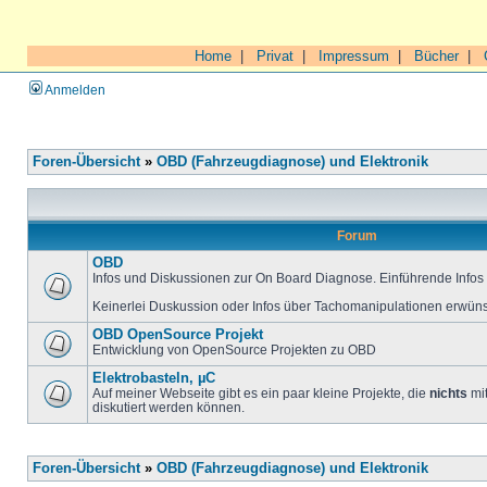
Home
|
Privat
|
Impressum
|
Bücher
|
Anmelden
Foren-Übersicht
»
OBD (Fahrzeugdiagnose) und Elektronik
Forum
OBD
Infos und Diskussionen zur On Board Diagnose. Einführende Infos 
Keinerlei Duskussion oder Infos über Tachomanipulationen erwüns
OBD OpenSource Projekt
Entwicklung von OpenSource Projekten zu OBD
Elektrobasteln, µC
Auf meiner Webseite gibt es ein paar kleine Projekte, die
nichts
mit
diskutiert werden können.
Foren-Übersicht
»
OBD (Fahrzeugdiagnose) und Elektronik