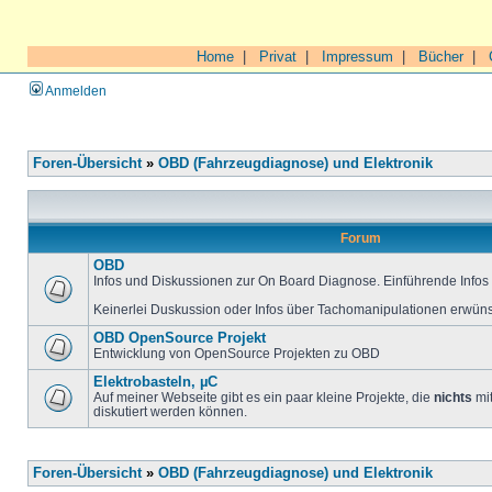
Home
|
Privat
|
Impressum
|
Bücher
|
Anmelden
Foren-Übersicht
»
OBD (Fahrzeugdiagnose) und Elektronik
Forum
OBD
Infos und Diskussionen zur On Board Diagnose. Einführende Infos 
Keinerlei Duskussion oder Infos über Tachomanipulationen erwüns
OBD OpenSource Projekt
Entwicklung von OpenSource Projekten zu OBD
Elektrobasteln, µC
Auf meiner Webseite gibt es ein paar kleine Projekte, die
nichts
mit
diskutiert werden können.
Foren-Übersicht
»
OBD (Fahrzeugdiagnose) und Elektronik