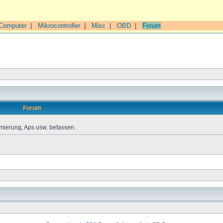
Computer
|
Mikrocontroller
|
Misc
|
OBD
|
Forum
Forum
mierung, Aps usw. befassen.