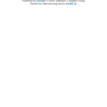
Powered by
phpBB
® Forum Software © phpBB Group
Deutsche Übersetzung durch
phpBB.de