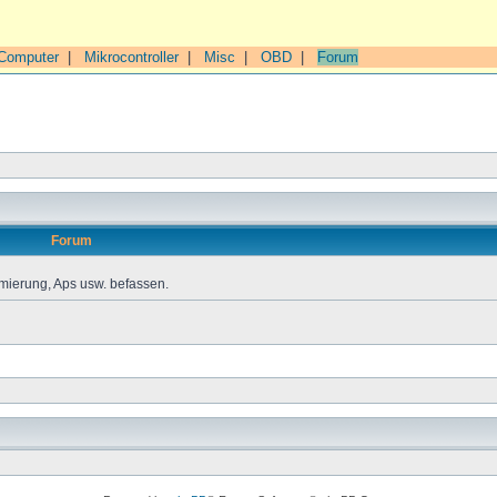
Computer
|
Mikrocontroller
|
Misc
|
OBD
|
Forum
Forum
mierung, Aps usw. befassen.