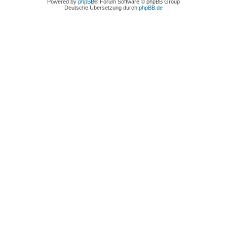
Powered by
phpBB
® Forum Software © phpBB Group
Deutsche Übersetzung durch
phpBB.de