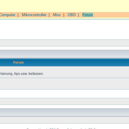
Computer
|
Mikrocontroller
|
Misc
|
OBD
|
Forum
Forum
mierung, Aps usw. befassen.