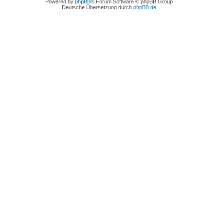
Powered by
phpBB
® Forum Software © phpBB Group
Deutsche Übersetzung durch
phpBB.de