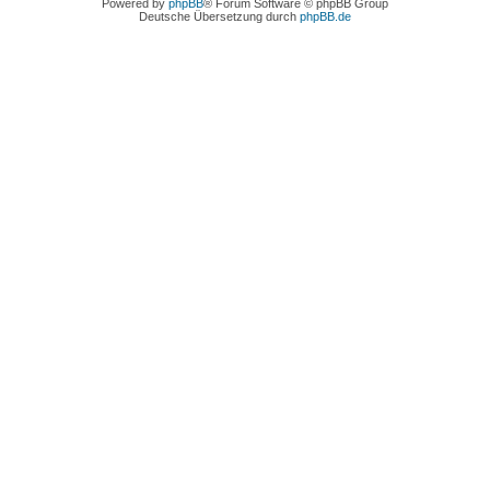
Powered by
phpBB
® Forum Software © phpBB Group
Deutsche Übersetzung durch
phpBB.de