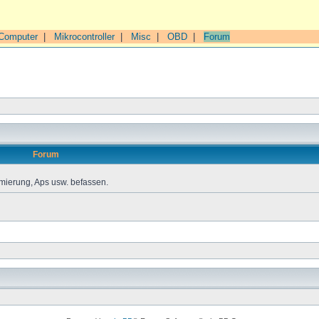
Computer
|
Mikrocontroller
|
Misc
|
OBD
|
Forum
Forum
mierung, Aps usw. befassen.