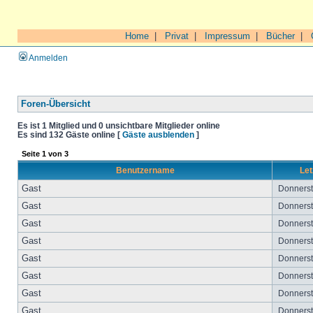
Home
|
Privat
|
Impressum
|
Bücher
|
Anmelden
Foren-Übersicht
Es ist 1 Mitglied und 0 unsichtbare Mitglieder online
Es sind 132 Gäste online [
Gäste ausblenden
]
Seite
1
von
3
Benutzername
Let
Gast
Donnersta
Gast
Donnersta
Gast
Donnersta
Gast
Donnersta
Gast
Donnersta
Gast
Donnersta
Gast
Donnersta
Gast
Donnersta