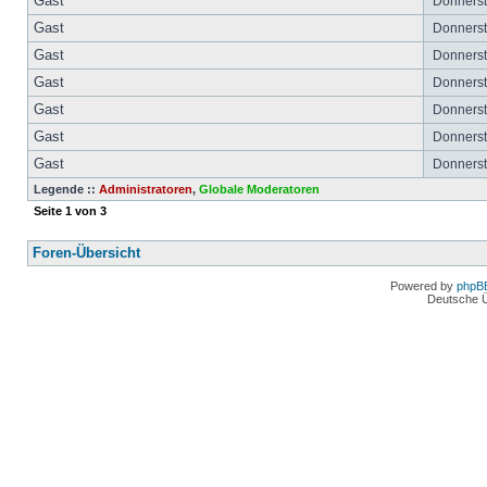
Gast
Donnersta
Gast
Donnersta
Gast
Donnersta
Gast
Donnersta
Gast
Donnersta
Gast
Donnersta
Gast
Donnersta
Legende ::
Administratoren
,
Globale Moderatoren
Seite
1
von
3
Foren-Übersicht
Powered by
phpB
Deutsche 