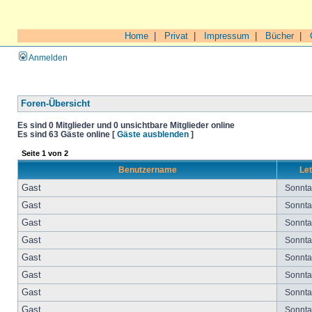
Home
|
Privat
|
Impressum
|
Bücher
|
Anmelden
Foren-Übersicht
Es sind 0 Mitglieder und 0 unsichtbare Mitglieder online
Es sind 63 Gäste online [
Gäste ausblenden
]
Seite
1
von
2
Benutzername
Let
Gast
Sonntag
Gast
Sonntag
Gast
Sonntag
Gast
Sonntag
Gast
Sonntag
Gast
Sonntag
Gast
Sonntag
Gast
Sonntag