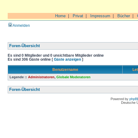
Home
|
Privat
|
Impressum
|
Bücher
|
Anmelden
Foren-Übersicht
Es sind 0 Mitglieder und 0 unsichtbare Mitglieder online
Es sind 306 Gäste online [
Gäste anzeigen
]
Benutzername
Let
Legende ::
Administratoren
,
Globale Moderatoren
Foren-Übersicht
Powered by
phpB
Deutsche 