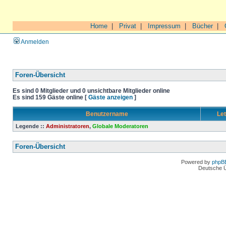
Home
|
Privat
|
Impressum
|
Bücher
|
Anmelden
Foren-Übersicht
Es sind 0 Mitglieder und 0 unsichtbare Mitglieder online
Es sind 159 Gäste online [
Gäste anzeigen
]
Benutzername
Let
Legende ::
Administratoren
,
Globale Moderatoren
Foren-Übersicht
Powered by
phpB
Deutsche 