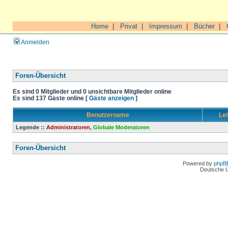
Home
|
Privat
|
Impressum
|
Bücher
|
Anmelden
Foren-Übersicht
Es sind 0 Mitglieder und 0 unsichtbare Mitglieder online
Es sind 137 Gäste online [
Gäste anzeigen
]
Benutzername
Let
Legende ::
Administratoren
,
Globale Moderatoren
Foren-Übersicht
Powered by
phpB
Deutsche 