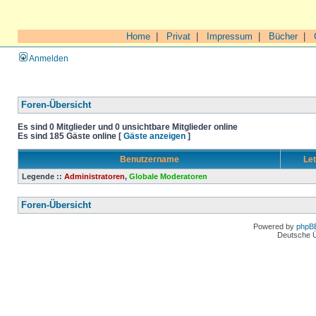
Home
|
Privat
|
Impressum
|
Bücher
|
Anmelden
Foren-Übersicht
Es sind 0 Mitglieder und 0 unsichtbare Mitglieder online
Es sind 185 Gäste online [
Gäste anzeigen
]
Benutzername
Let
Legende ::
Administratoren
,
Globale Moderatoren
Foren-Übersicht
Powered by
phpB
Deutsche 