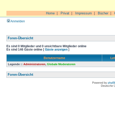
Home
|
Privat
|
Impressum
|
Bücher
|
Anmelden
Foren-Übersicht
Es sind 0 Mitglieder und 0 unsichtbare Mitglieder online
Es sind 146 Gäste online [
Gäste anzeigen
]
Benutzername
Let
Legende ::
Administratoren
,
Globale Moderatoren
Foren-Übersicht
Powered by
phpB
Deutsche 