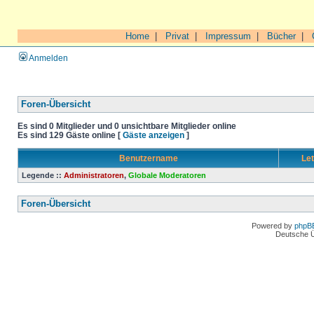
Home
|
Privat
|
Impressum
|
Bücher
|
Anmelden
Foren-Übersicht
Es sind 0 Mitglieder und 0 unsichtbare Mitglieder online
Es sind 129 Gäste online [
Gäste anzeigen
]
Benutzername
Let
Legende ::
Administratoren
,
Globale Moderatoren
Foren-Übersicht
Powered by
phpB
Deutsche 