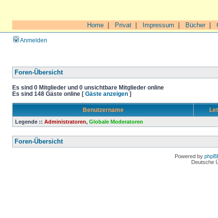
Home
|
Privat
|
Impressum
|
Bücher
|
Anmelden
Foren-Übersicht
Es sind 0 Mitglieder und 0 unsichtbare Mitglieder online
Es sind 148 Gäste online [
Gäste anzeigen
]
Benutzername
Let
Legende ::
Administratoren
,
Globale Moderatoren
Foren-Übersicht
Powered by
phpB
Deutsche 