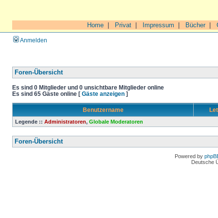
Home
|
Privat
|
Impressum
|
Bücher
|
Anmelden
Foren-Übersicht
Es sind 0 Mitglieder und 0 unsichtbare Mitglieder online
Es sind 65 Gäste online [
Gäste anzeigen
]
Benutzername
Let
Legende ::
Administratoren
,
Globale Moderatoren
Foren-Übersicht
Powered by
phpB
Deutsche 