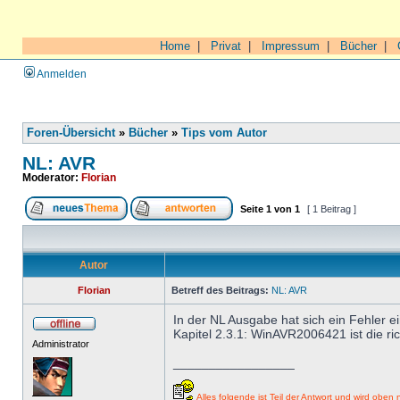
Home
|
Privat
|
Impressum
|
Bücher
|
Anmelden
Foren-Übersicht
»
Bücher
»
Tips vom Autor
NL: AVR
Moderator:
Florian
Seite
1
von
1
[ 1 Beitrag ]
Autor
Florian
Betreff des Beitrags:
NL: AVR
In der NL Ausgabe hat sich ein Fehler e
Kapitel 2.3.1: WinAVR2006421 ist die ric
Administrator
_________________
Alles folgende ist Teil der Antwort und wird oben n