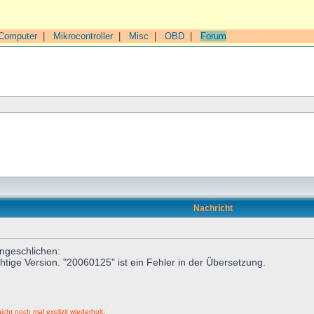
Computer
|
Mikrocontroller
|
Misc
|
OBD
|
Forum
Nachricht
ingeschlichen:
htige Version. "20060125" ist ein Fehler in der Übersetzung.
icht noch mal explizit wiederholt: