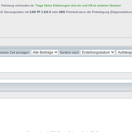
n Fahrzeug vorhanden ist.
Trage Deine Erfahrungen dort ein und hilf so anderen Nutzern!
AG Steuergeräten mit
CAN TP 1.6/2.0
oder
UDS
Protokoll wenn die Pinbelegung (Diagnoseleitu
letzten Zeit anzeigen:
Sortiere nach