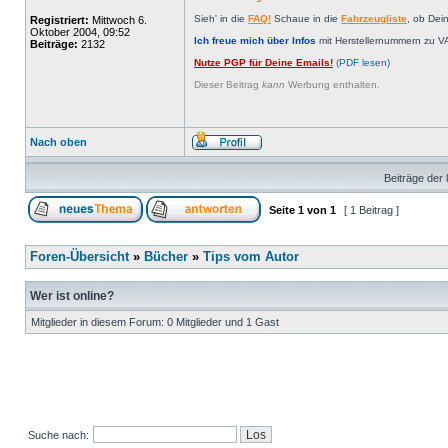
Sieh' in die
FAQ!
Schaue in die
Fahrzeugliste
, ob Dei
Registriert:
Mittwoch 6.
Oktober 2004, 09:52
Ich freue mich über Infos
mit Herstellernummern zu V
Beiträge:
2132
Nutze PGP für Deine Emails!
(PDF lesen)
Dieser Beitrag
kann
Werbung enthalten.
Nach oben
Beiträge der 
Seite
1
von
1
[ 1 Beitrag ]
Foren-Übersicht
»
Bücher
»
Tips vom Autor
Wer ist online?
Mitglieder in diesem Forum: 0 Mitglieder und 1 Gast
Suche nach: