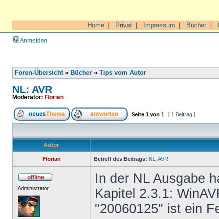
Home
|
Privat
|
Impressum
|
Bücher
|
Anmelden
Foren-Übersicht
»
Bücher
»
Tips vom Autor
NL: AVR
Moderator:
Florian
Seite
1
von
1
[ 1 Beitrag ]
Autor
Florian
Betreff des Beitrags:
NL: AVR
In der NL Ausgabe ha
Administrator
Kapitel 2.3.1: WinAV
"20060125" ist ein F