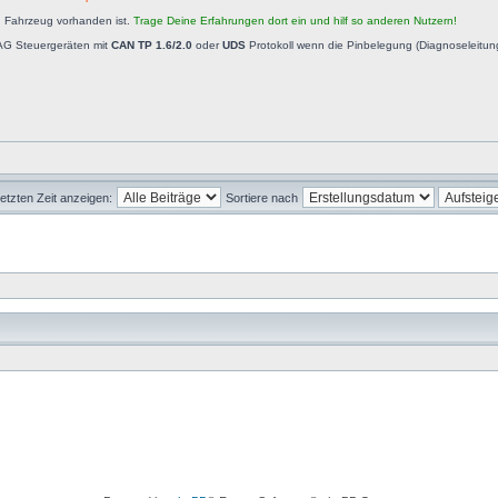
n Fahrzeug vorhanden ist.
Trage Deine Erfahrungen dort ein und hilf so anderen Nutzern!
AG Steuergeräten mit
CAN TP 1.6/2.0
oder
UDS
Protokoll wenn die Pinbelegung (Diagnoseleitu
letzten Zeit anzeigen:
Sortiere nach