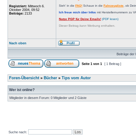
Sieh' in die
FAQ!
Schaue in die
Fahrzeugliste
, ob Dei
Registriert:
Mittwoch 6.
Oktober 2004, 09:52
Ich freue mich über Infos
mit Herstellernummern zu V
Beiträge:
2133
Nutze PGP für Deine Emails!
(PDF lesen)
Dieser Beitrag
kann
Werbung enthalten.
Nach oben
Beiträge der 
Seite
1
von
1
[ 1 Beitrag ]
Foren-Übersicht
»
Bücher
»
Tips vom Autor
Wer ist online?
Mitglieder in diesem Forum: 0 Mitglieder und 2 Gäste
Suche nach: