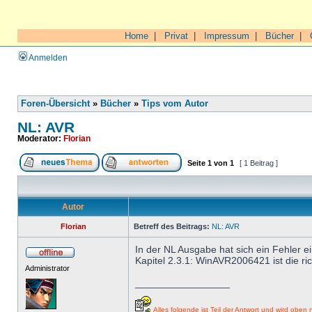
Home
|
Privat
|
Impressum
|
Bücher
|
Anmelden
Foren-Übersicht
»
Bücher
»
Tips vom Autor
NL: AVR
Moderator:
Florian
Seite
1
von
1
[ 1 Beitrag ]
Autor
Florian
Betreff des Beitrags:
NL: AVR
In der NL Ausgabe hat sich ein Fehler e
Kapitel 2.3.1: WinAVR2006421 ist die ric
Administrator
_________________
Alles folgende ist Teil der Antwort und wird oben n