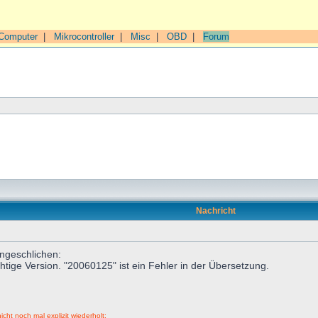
Computer
|
Mikrocontroller
|
Misc
|
OBD
|
Forum
Nachricht
ingeschlichen:
htige Version. "20060125" ist ein Fehler in der Übersetzung.
icht noch mal explizit wiederholt: