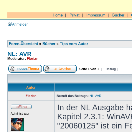
Home
|
Privat
|
Impressum
|
Bücher
|
Anmelden
Foren-Übersicht
»
Bücher
»
Tips vom Autor
NL: AVR
Moderator:
Florian
Seite
1
von
1
[ 1 Beitrag ]
Autor
Florian
Betreff des Beitrags:
NL: AVR
In der NL Ausgabe ha
Administrator
Kapitel 2.3.1: WinAV
"20060125" ist ein F