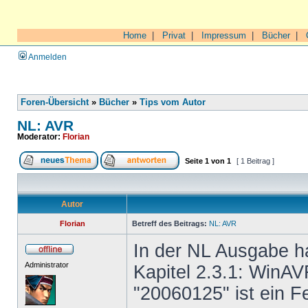
Home
|
Privat
|
Impressum
|
Bücher
|
Anmelden
Foren-Übersicht
»
Bücher
»
Tips vom Autor
NL: AVR
Moderator:
Florian
Seite
1
von
1
[ 1 Beitrag ]
Autor
Florian
Betreff des Beitrags:
NL: AVR
In der NL Ausgabe ha
Administrator
Kapitel 2.3.1: WinAV
"20060125" ist ein F