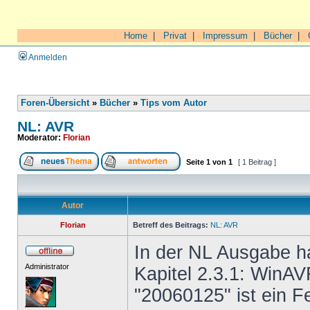
Home
|
Privat
|
Impressum
|
Bücher
|
Anmelden
Foren-Übersicht
»
Bücher
»
Tips vom Autor
NL: AVR
Moderator:
Florian
Seite
1
von
1
[ 1 Beitrag ]
Autor
Florian
Betreff des Beitrags:
NL: AVR
In der NL Ausgabe ha
Administrator
Kapitel 2.3.1: WinAV
"20060125" ist ein F