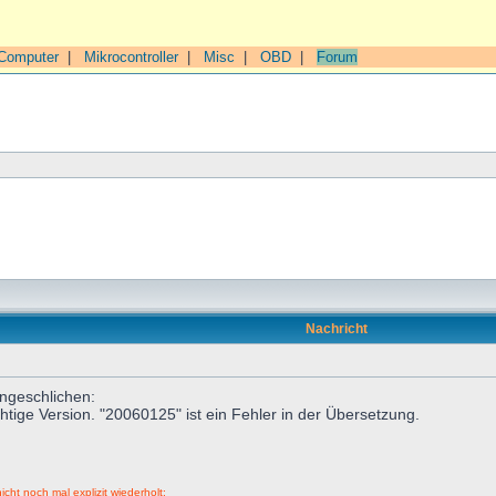
Computer
|
Mikrocontroller
|
Misc
|
OBD
|
Forum
Nachricht
ingeschlichen:
htige Version. "20060125" ist ein Fehler in der Übersetzung.
icht noch mal explizit wiederholt: