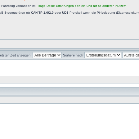
n Fahrzeug vorhanden ist.
Trage Deine Erfahrungen dort ein und hilf so anderen Nutzern!
AG Steuergeräten mit
CAN TP 1.6/2.0
oder
UDS
Protokoll wenn die Pinbelegung (Diagnoseleitu
letzten Zeit anzeigen:
Sortiere nach