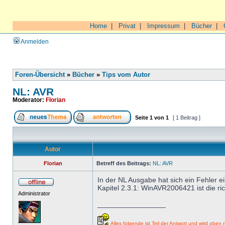
Home
|
Privat
|
Impressum
|
Bücher
|
Anmelden
Foren-Übersicht
»
Bücher
»
Tips vom Autor
NL: AVR
Moderator:
Florian
Seite
1
von
1
[ 1 Beitrag ]
Autor
Florian
Betreff des Beitrags:
NL: AVR
In der NL Ausgabe hat sich ein Fehler e
Kapitel 2.3.1: WinAVR2006421 ist die ric
Administrator
_________________
Alles folgende ist Teil der Antwort und wird oben n