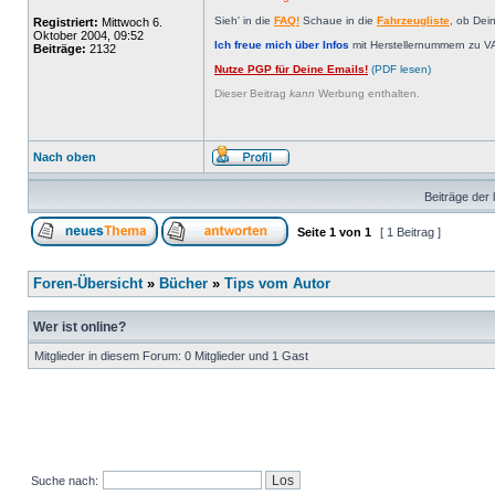
Sieh' in die
FAQ!
Schaue in die
Fahrzeugliste
, ob Dei
Registriert:
Mittwoch 6.
Oktober 2004, 09:52
Ich freue mich über Infos
mit Herstellernummern zu V
Beiträge:
2132
Nutze PGP für Deine Emails!
(PDF lesen)
Dieser Beitrag
kann
Werbung enthalten.
Nach oben
Beiträge der 
Seite
1
von
1
[ 1 Beitrag ]
Foren-Übersicht
»
Bücher
»
Tips vom Autor
Wer ist online?
Mitglieder in diesem Forum: 0 Mitglieder und 1 Gast
Suche nach: