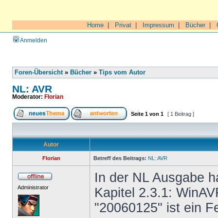
Home
|
Privat
|
Impressum
|
Bücher
|
Anmelden
Foren-Übersicht
»
Bücher
»
Tips vom Autor
NL: AVR
Moderator:
Florian
Seite
1
von
1
[ 1 Beitrag ]
Autor
Florian
Betreff des Beitrags:
NL: AVR
In der NL Ausgabe ha
Administrator
Kapitel 2.3.1: WinAV
"20060125" ist ein F