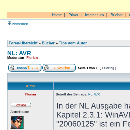
Home
|
Privat
|
Impressum
|
Bücher
|
Anmelden
Foren-Übersicht
»
Bücher
»
Tips vom Autor
NL: AVR
Moderator:
Florian
Seite
1
von
1
[ 1 Beitrag ]
Autor
Florian
Betreff des Beitrags:
NL: AVR
In der NL Ausgabe ha
Administrator
Kapitel 2.3.1: WinAV
"20060125" ist ein F