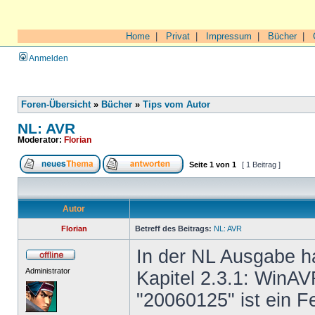
Home
|
Privat
|
Impressum
|
Bücher
|
Anmelden
Foren-Übersicht
»
Bücher
»
Tips vom Autor
NL: AVR
Moderator:
Florian
Seite
1
von
1
[ 1 Beitrag ]
Autor
Florian
Betreff des Beitrags:
NL: AVR
In der NL Ausgabe ha
Administrator
Kapitel 2.3.1: WinAV
"20060125" ist ein F