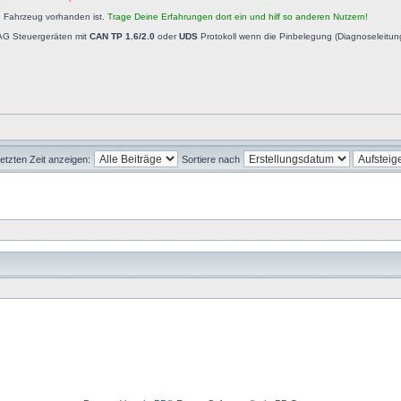
n Fahrzeug vorhanden ist.
Trage Deine Erfahrungen dort ein und hilf so anderen Nutzern!
AG Steuergeräten mit
CAN TP 1.6/2.0
oder
UDS
Protokoll wenn die Pinbelegung (Diagnoseleitu
letzten Zeit anzeigen:
Sortiere nach