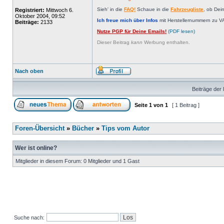
Sieh' in die
FAQ!
Schaue in die
Fahrzeugliste
, ob Dei
Registriert:
Mittwoch 6.
Oktober 2004, 09:52
Ich freue mich über Infos
mit Herstellernummern zu V
Beiträge:
2133
Nutze PGP für Deine Emails!
(PDF lesen)
Dieser Beitrag
kann
Werbung enthalten.
Nach oben
Beiträge der 
Seite
1
von
1
[ 1 Beitrag ]
Foren-Übersicht
»
Bücher
»
Tips vom Autor
Wer ist online?
Mitglieder in diesem Forum: 0 Mitglieder und 1 Gast
Suche nach: