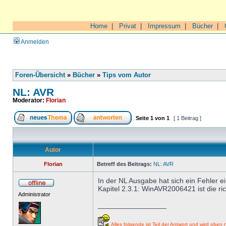
Home
|
Privat
|
Impressum
|
Bücher
|
Anmelden
Foren-Übersicht
»
Bücher
»
Tips vom Autor
NL: AVR
Moderator:
Florian
Seite
1
von
1
[ 1 Beitrag ]
Autor
Florian
Betreff des Beitrags:
NL: AVR
In der NL Ausgabe hat sich ein Fehler e
Kapitel 2.3.1: WinAVR2006421 ist die ric
Administrator
_________________
Alles folgende ist Teil der Antwort und wird oben n