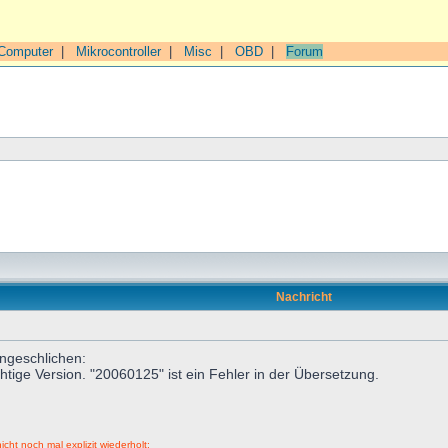
Computer
|
Mikrocontroller
|
Misc
|
OBD
|
Forum
Nachricht
ingeschlichen:
htige Version. "20060125" ist ein Fehler in der Übersetzung.
icht noch mal explizit wiederholt: