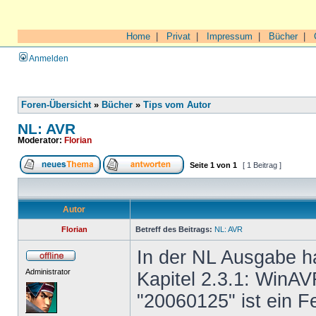
Home
|
Privat
|
Impressum
|
Bücher
|
Anmelden
Foren-Übersicht
»
Bücher
»
Tips vom Autor
NL: AVR
Moderator:
Florian
Seite
1
von
1
[ 1 Beitrag ]
Autor
Florian
Betreff des Beitrags:
NL: AVR
In der NL Ausgabe ha
Administrator
Kapitel 2.3.1: WinAV
"20060125" ist ein F