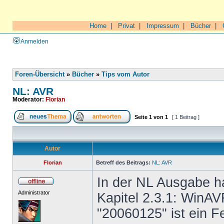
Home
|
Privat
|
Impressum
|
Bücher
|
Anmelden
Foren-Übersicht
»
Bücher
»
Tips vom Autor
NL: AVR
Moderator:
Florian
Seite
1
von
1
[ 1 Beitrag ]
Autor
Florian
Betreff des Beitrags:
NL: AVR
In der NL Ausgabe ha
Administrator
Kapitel 2.3.1: WinAV
"20060125" ist ein F