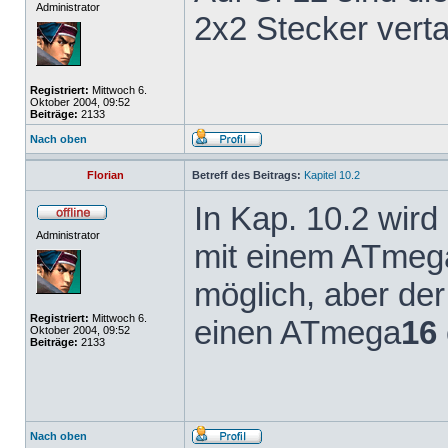
Administrator
2x2 Stecker vert
Registriert:
Mittwoch 6.
Oktober 2004, 09:52
Beiträge:
2133
Nach oben
Florian
Betreff des Beitrags:
Kapitel 10.2
In Kap. 10.2 wird
Administrator
mit einem ATmeg
möglich, aber de
Registriert:
Mittwoch 6.
einen ATmega
16
Oktober 2004, 09:52
Beiträge:
2133
Nach oben