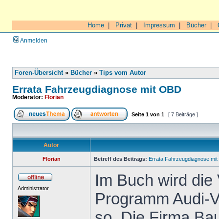
Home
|
Privat
|
Impressum
|
Bücher
|
Anmelden
Foren-Übersicht
»
Bücher
»
Tips vom Autor
Errata Fahrzeugdiagnose mit OBD
Moderator:
Florian
Seite
1
von
1
[ 7 Beiträge ]
Autor
Florian
Betreff des Beitrags:
Errata Fahrzeugdiagnose mi
Im Buch wird die
Administrator
Programm Audi-VW
so. Die Firma Bau