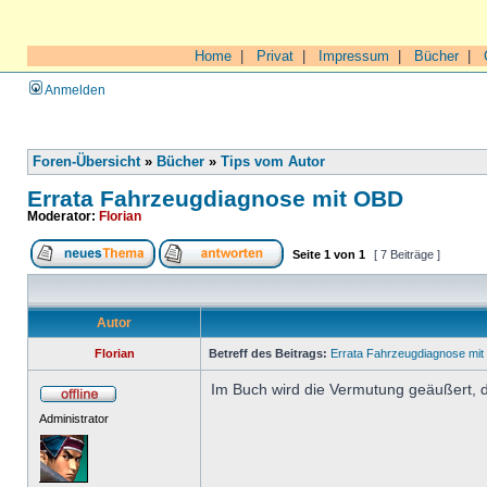
Home
|
Privat
|
Impressum
|
Bücher
|
Anmelden
Foren-Übersicht
»
Bücher
»
Tips vom Autor
Errata Fahrzeugdiagnose mit OBD
Moderator:
Florian
Seite
1
von
1
[ 7 Beiträge ]
Autor
Florian
Betreff des Beitrags:
Errata Fahrzeugdiagnose mi
Im Buch wird die Vermutung geäußert, d
Administrator