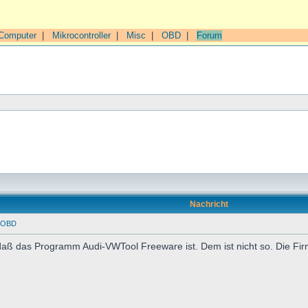
Computer
|
Mikrocontroller
|
Misc
|
OBD
|
Forum
Nachricht
t OBD
aß das Programm Audi-VWTool Freeware ist. Dem ist nicht so. Die Fir