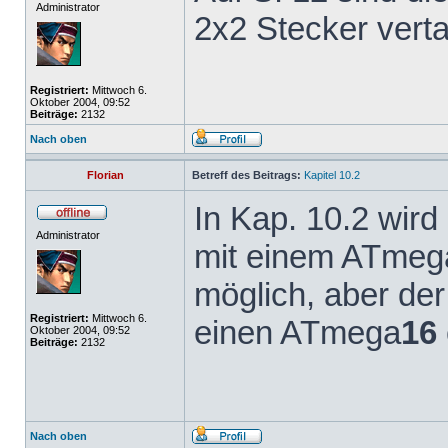
Administrator
2x2 Stecker vert
Registriert:
Mittwoch 6.
Oktober 2004, 09:52
Beiträge:
2132
Nach oben
Florian
Betreff des Beitrags:
Kapitel 10.2
In Kap. 10.2 wird
Administrator
mit einem ATmeg
möglich, aber de
Registriert:
Mittwoch 6.
einen ATmega
16
Oktober 2004, 09:52
Beiträge:
2132
Nach oben