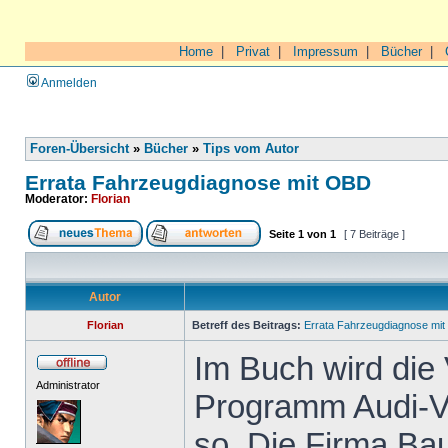
Home
|
Privat
|
Impressum
|
Bücher
|
Anmelden
Foren-Übersicht
»
Bücher
»
Tips vom Autor
Errata Fahrzeugdiagnose mit OBD
Moderator:
Florian
Seite
1
von
1
[ 7 Beiträge ]
Autor
Florian
Betreff des Beitrags:
Errata Fahrzeugdiagnose mi
Im Buch wird die
Administrator
Programm Audi-VW
so. Die Firma Bau