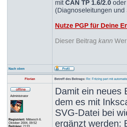
mit
CAN TP 1.6/2.0
ode
(Diagnoseleitungen und
Nutze PGP für Deine Em
Dieser Beitrag
kann
Werb
Nach oben
Florian
Betreff des Beitrags:
Re: Fritzing part mit automat
Damit ein neues B
Administrator
dem es mit Inksc
SVG-Datei bei wid
Registriert:
Mittwoch 6.
ergänzt werden: 
Oktober 2004, 09:52
Beiträge:
2133