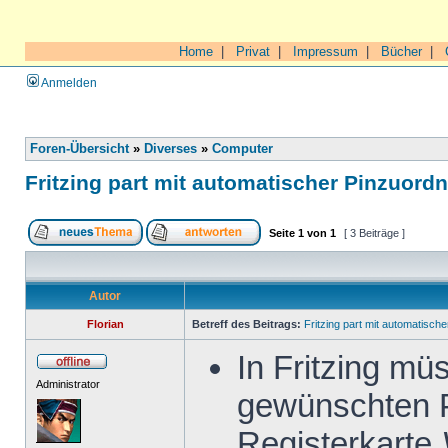
Home
|
Privat
|
Impressum
|
Bücher
|
Anmelden
Foren-Übersicht
»
Diverses
»
Computer
Fritzing part mit automatischer Pinzuord
Seite
1
von
1
[ 3 Beiträge ]
Autor
Florian
Betreff des Beitrags:
Fritzing part mit automatisch
In Fritzing mü
Administrator
gewünschten P
Registerkarte