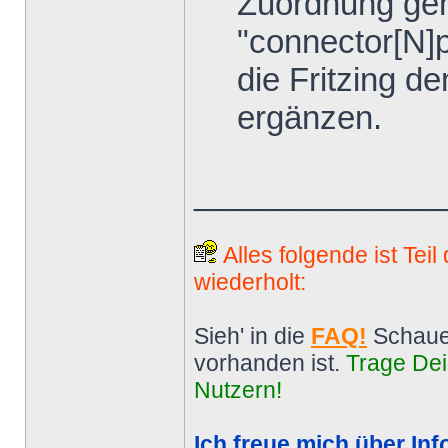
Zuordnung gem
"connector[N]p
die Fritzing d
ergänzen.
______________
Alles folgende ist Tei
wiederholt:
Sieh' in die
FAQ!
Schaue
vorhanden ist.
Trage Dei
Nutzern!
Ich freue mich über Inf