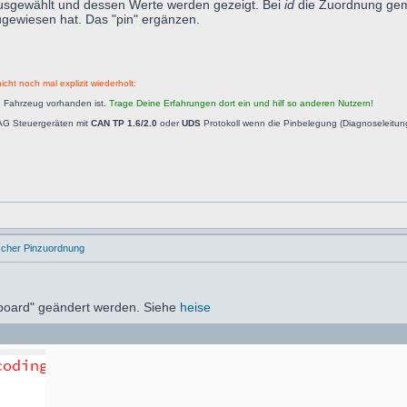
ausgewählt und dessen Werte werden gezeigt. Bei
id
die Zuordnung gemä
zugewiesen hat. Das "pin" ergänzen.
icht noch mal explizit wiederholt:
n Fahrzeug vorhanden ist.
Trage Deine Erfahrungen dort ein und hilf so anderen Nutzern!
AG Steuergeräten mit
CAN TP 1.6/2.0
oder
UDS
Protokoll wenn die Pinbelegung (Diagnoseleitu
ischer Pinzuordnung
dboard" geändert werden. Siehe
heise