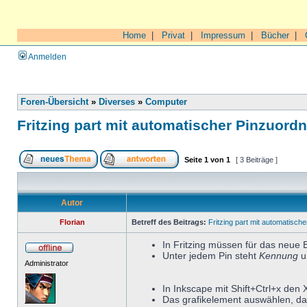
Home
|
Privat
|
Impressum
|
Bücher
|
Anmelden
Foren-Übersicht
»
Diverses
»
Computer
Fritzing part mit automatischer Pinzuord
Seite
1
von
1
[ 3 Beiträge ]
Autor
Florian
Betreff des Beitrags:
Fritzing part mit automatisch
In Fritzing müssen für das neue 
Unter jedem Pin steht
Kennung
u
Administrator
In Inkscape mit Shift+Ctrl+x den 
Das grafikelement auswählen, da