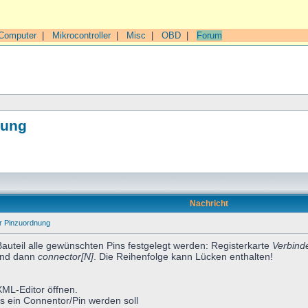
Computer
|
Mikrocontroller
|
Misc
|
OBD
|
Forum
nung
Nachricht
er Pinzuordnung
Bauteil alle gewünschten Pins festgelegt werden: Registerkarte
Verbind
nd dann
connector[N]
. Die Reihenfolge kann Lücken enthalten!
XML-Editor öffnen.
s ein Connentor/Pin werden soll