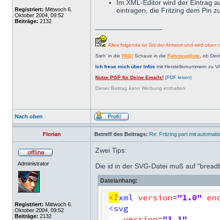
Im XML-Editor wird der Eintrag 
Registriert:
Mittwoch 6.
eintragen, die Fritzing dem Pin 
Oktober 2004, 09:52
Beiträge:
2132
_________________
Alles folgende ist Teil der Antwort und wird oben n
Sieh' in die
FAQ!
Schaue in die
Fahrzeugliste
, ob Dei
Ich freue mich über Infos
mit Herstellernummern zu V
Nutze PGP für Deine Emails!
(PDF lesen)
Dieser Beitrag
kann
Werbung enthalten.
Nach oben
Florian
Betreff des Beitrags:
Re: Fritzing part mit automat
Zwei Tips:
Administrator
Die id in der SVG-Datei muß auf "brea
Dateianhang:
Registriert:
Mittwoch 6.
Oktober 2004, 09:52
Beiträge:
2132