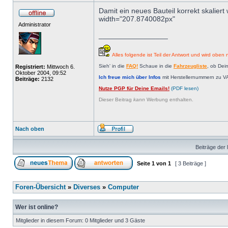
Damit ein neues Bauteil korrekt skalier
width="207.8740082px"
Administrator
_________________
Alles folgende ist Teil der Antwort und wird oben n
Sieh' in die
FAQ!
Schaue in die
Fahrzeugliste
, ob Dei
Registriert:
Mittwoch 6.
Oktober 2004, 09:52
Ich freue mich über Infos
mit Herstellernummern zu V
Beiträge:
2132
Nutze PGP für Deine Emails!
(PDF lesen)
Dieser Beitrag
kann
Werbung enthalten.
Nach oben
Beiträge der 
Seite
1
von
1
[ 3 Beiträge ]
Foren-Übersicht
»
Diverses
»
Computer
Wer ist online?
Mitglieder in diesem Forum: 0 Mitglieder und 3 Gäste