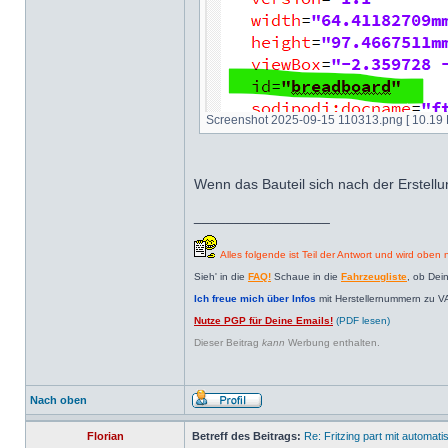
Screenshot 2025-09-15 110313.png [ 10.19 K
Wenn das Bauteil sich nach der Erstellun
_________________
Alles folgende ist Teil der Antwort und wird oben n
Sieh' in die
FAQ!
Schaue in die
Fahrzeugliste
, ob Dei
Ich freue mich über Infos
mit Herstellernummern zu V
Nutze PGP für Deine Emails!
(PDF lesen)
Dieser Beitrag
kann
Werbung enthalten.
Nach oben
Florian
Betreff des Beitrags:
Re: Fritzing part mit automat