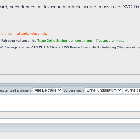
t wird, nach dem es mit Inkscape bearbeitet wurde, muss in der SVG-Date
icht noch mal explizit wiederholt:
n Fahrzeug vorhanden ist.
Trage Deine Erfahrungen dort ein und hilf so anderen Nutzern!
AG Steuergeräten mit
CAN TP 1.6/2.0
oder
UDS
Protokoll wenn die Pinbelegung (Diagnoseleitu
letzten Zeit anzeigen:
Sortiere nach