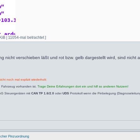
iB | 11054-mal betrachtet ]
g nicht verschieben läßt und rot bzw. gelb dargestellt wird, sind nicht 
icht noch mal explizit wiederholt:
n Fahrzeug vorhanden ist.
Trage Deine Erfahrungen dort ein und hilf so anderen Nutzern!
AG Steuergeräten mit
CAN TP 1.6/2.0
oder
UDS
Protokoll wenn die Pinbelegung (Diagnoseleitu
ischer Pinzuordnung