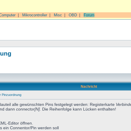
Computer
|
Mikrocontroller
|
Misc
|
OBD
|
Forum
nung
Nachricht
er Pinzuordnung
Bauteil alle gewünschten Pins festgelegt werden: Registerkarte
Verbind
nd dann
connector[N]
. Die Reihenfolge kann Lücken enthalten!
XML-Editor öffnen.
s ein Connentor/Pin werden soll