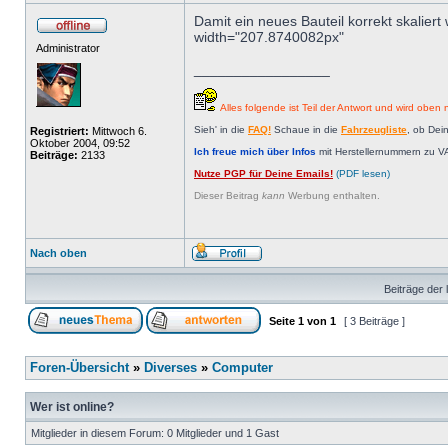
Damit ein neues Bauteil korrekt skalier
width="207.8740082px"
Administrator
_________________
Alles folgende ist Teil der Antwort und wird oben n
Sieh' in die
FAQ!
Schaue in die
Fahrzeugliste
, ob Dei
Registriert:
Mittwoch 6.
Oktober 2004, 09:52
Ich freue mich über Infos
mit Herstellernummern zu V
Beiträge:
2133
Nutze PGP für Deine Emails!
(PDF lesen)
Dieser Beitrag
kann
Werbung enthalten.
Nach oben
Beiträge der 
Seite
1
von
1
[ 3 Beiträge ]
Foren-Übersicht
»
Diverses
»
Computer
Wer ist online?
Mitglieder in diesem Forum: 0 Mitglieder und 1 Gast