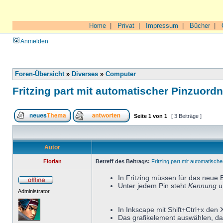
Home
|
Privat
|
Impressum
|
Bücher
|
Anmelden
Foren-Übersicht
»
Diverses
»
Computer
Fritzing part mit automatischer Pinzuord
Seite
1
von
1
[ 3 Beiträge ]
Autor
Florian
Betreff des Beitrags:
Fritzing part mit automatisch
In Fritzing müssen für das neue 
Unter jedem Pin steht
Kennung
u
Administrator
In Inkscape mit Shift+Ctrl+x den 
Das grafikelement auswählen, da