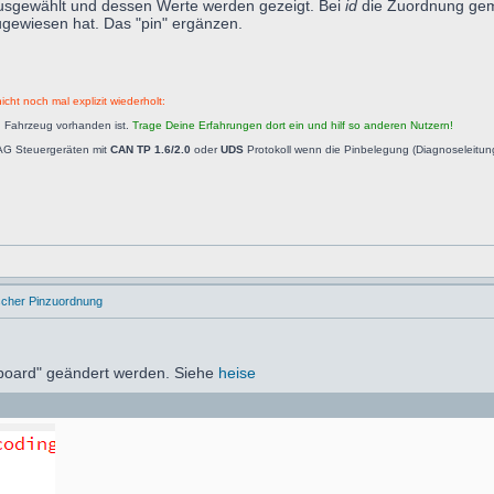
ausgewählt und dessen Werte werden gezeigt. Bei
id
die Zuordnung gemä
zugewiesen hat. Das "pin" ergänzen.
icht noch mal explizit wiederholt:
n Fahrzeug vorhanden ist.
Trage Deine Erfahrungen dort ein und hilf so anderen Nutzern!
AG Steuergeräten mit
CAN TP 1.6/2.0
oder
UDS
Protokoll wenn die Pinbelegung (Diagnoseleitu
ischer Pinzuordnung
dboard" geändert werden. Siehe
heise