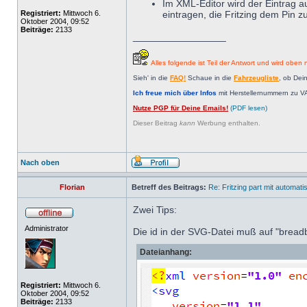
Im XML-Editor wird der Eintrag 
Registriert:
Mittwoch 6.
eintragen, die Fritzing dem Pin 
Oktober 2004, 09:52
Beiträge:
2133
_________________
Alles folgende ist Teil der Antwort und wird oben n
Sieh' in die
FAQ!
Schaue in die
Fahrzeugliste
, ob Dei
Ich freue mich über Infos
mit Herstellernummern zu V
Nutze PGP für Deine Emails!
(PDF lesen)
Dieser Beitrag
kann
Werbung enthalten.
Nach oben
Florian
Betreff des Beitrags:
Re: Fritzing part mit automat
Zwei Tips:
Administrator
Die id in der SVG-Datei muß auf "brea
Dateianhang:
Registriert:
Mittwoch 6.
Oktober 2004, 09:52
Beiträge:
2133