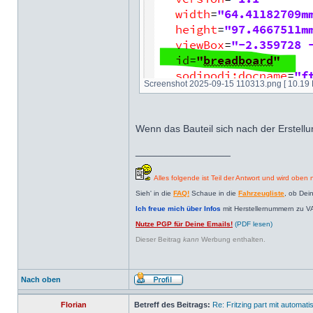
Screenshot 2025-09-15 110313.png [ 10.19 K
Wenn das Bauteil sich nach der Erstellun
_________________
Alles folgende ist Teil der Antwort und wird oben n
Sieh' in die
FAQ!
Schaue in die
Fahrzeugliste
, ob Dei
Ich freue mich über Infos
mit Herstellernummern zu V
Nutze PGP für Deine Emails!
(PDF lesen)
Dieser Beitrag
kann
Werbung enthalten.
Nach oben
Florian
Betreff des Beitrags:
Re: Fritzing part mit automat