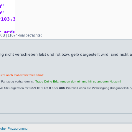
iB | 11074-mal betrachtet ]
g nicht verschieben läßt und rot bzw. gelb dargestellt wird, sind nicht 
icht noch mal explizit wiederholt:
n Fahrzeug vorhanden ist.
Trage Deine Erfahrungen dort ein und hilf so anderen Nutzern!
AG Steuergeräten mit
CAN TP 1.6/2.0
oder
UDS
Protokoll wenn die Pinbelegung (Diagnoseleitu
ischer Pinzuordnung