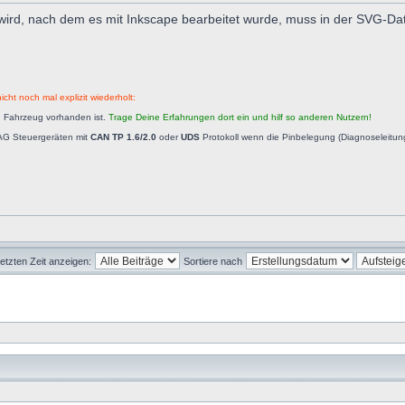
t wird, nach dem es mit Inkscape bearbeitet wurde, muss in der SVG-Date
icht noch mal explizit wiederholt:
n Fahrzeug vorhanden ist.
Trage Deine Erfahrungen dort ein und hilf so anderen Nutzern!
AG Steuergeräten mit
CAN TP 1.6/2.0
oder
UDS
Protokoll wenn die Pinbelegung (Diagnoseleitu
letzten Zeit anzeigen:
Sortiere nach