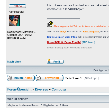
Damit ein neues Bauteil korrekt skalier
width="207.8740082px"
Administrator
_________________
Alles folgende ist Teil der Antwort und wird oben n
Sieh' in die
FAQ!
Schaue in die
Fahrzeugliste
, ob Dei
Registriert:
Mittwoch 6.
Oktober 2004, 09:52
Ich freue mich über Infos
mit Herstellernummern zu V
Beiträge:
2132
Nutze PGP für Deine Emails!
(PDF lesen)
Dieser Beitrag
kann
Werbung enthalten.
Nach oben
Beiträge der 
Seite
1
von
1
[ 3 Beiträge ]
Foren-Übersicht
»
Diverses
»
Computer
Wer ist online?
Mitglieder in diesem Forum: 0 Mitglieder und 1 Gast