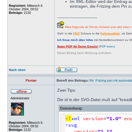
Im XML-Editor wird der Eintrag 
Registriert:
Mittwoch 6.
eintragen, die Fritzing dem Pin 
Oktober 2004, 09:52
Beiträge:
2132
_________________
Alles folgende ist Teil der Antwort und wird oben n
Sieh' in die
FAQ!
Schaue in die
Fahrzeugliste
, ob Dei
Ich freue mich über Infos
mit Herstellernummern zu V
Nutze PGP für Deine Emails!
(PDF lesen)
Dieser Beitrag
kann
Werbung enthalten.
Nach oben
Florian
Betreff des Beitrags:
Re: Fritzing part mit automat
Zwei Tips:
Administrator
Die id in der SVG-Datei muß auf "brea
Dateianhang:
Registriert:
Mittwoch 6.
Oktober 2004, 09:52
Beiträge:
2132