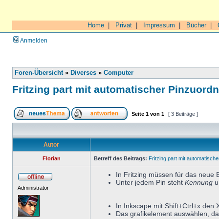
Home
|
Privat
|
Impressum
|
Bücher
|
Anmelden
Foren-Übersicht
»
Diverses
»
Computer
Fritzing part mit automatischer Pinzuord
Seite
1
von
1
[ 3 Beiträge ]
Autor
Florian
Betreff des Beitrags:
Fritzing part mit automatisch
In Fritzing müssen für das neue 
Unter jedem Pin steht
Kennung
u
Administrator
In Inkscape mit Shift+Ctrl+x den 
Das grafikelement auswählen, da