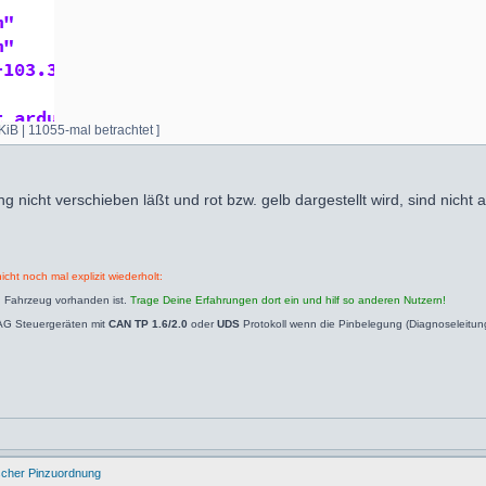
iB | 11055-mal betrachtet ]
g nicht verschieben läßt und rot bzw. gelb dargestellt wird, sind nicht 
icht noch mal explizit wiederholt:
n Fahrzeug vorhanden ist.
Trage Deine Erfahrungen dort ein und hilf so anderen Nutzern!
AG Steuergeräten mit
CAN TP 1.6/2.0
oder
UDS
Protokoll wenn die Pinbelegung (Diagnoseleitu
ischer Pinzuordnung