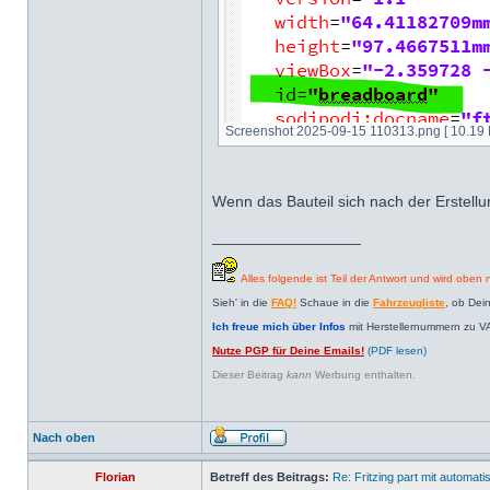
Screenshot 2025-09-15 110313.png [ 10.19 K
Wenn das Bauteil sich nach der Erstellun
_________________
Alles folgende ist Teil der Antwort und wird oben n
Sieh' in die
FAQ!
Schaue in die
Fahrzeugliste
, ob Dei
Ich freue mich über Infos
mit Herstellernummern zu V
Nutze PGP für Deine Emails!
(PDF lesen)
Dieser Beitrag
kann
Werbung enthalten.
Nach oben
Florian
Betreff des Beitrags:
Re: Fritzing part mit automat