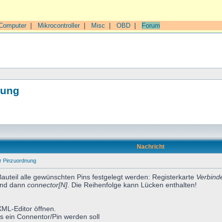
Computer
|
Mikrocontroller
|
Misc
|
OBD
|
Forum
nung
Nachricht
er Pinzuordnung
Bauteil alle gewünschten Pins festgelegt werden: Registerkarte
Verbind
nd dann
connector[N]
. Die Reihenfolge kann Lücken enthalten!
XML-Editor öffnen.
s ein Connentor/Pin werden soll