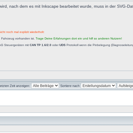
t wird, nach dem es mit Inkscape bearbeitet wurde, muss in der SVG-Date
icht noch mal explizit wiederholt:
n Fahrzeug vorhanden ist.
Trage Deine Erfahrungen dort ein und hilf so anderen Nutzern!
AG Steuergeräten mit
CAN TP 1.6/2.0
oder
UDS
Protokoll wenn die Pinbelegung (Diagnoseleitu
letzten Zeit anzeigen:
Sortiere nach