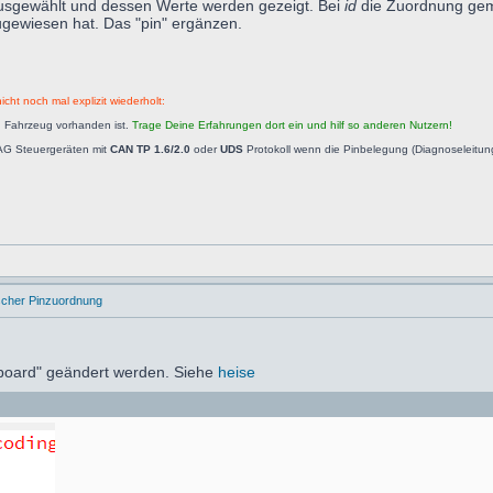
ausgewählt und dessen Werte werden gezeigt. Bei
id
die Zuordnung gemä
zugewiesen hat. Das "pin" ergänzen.
icht noch mal explizit wiederholt:
n Fahrzeug vorhanden ist.
Trage Deine Erfahrungen dort ein und hilf so anderen Nutzern!
AG Steuergeräten mit
CAN TP 1.6/2.0
oder
UDS
Protokoll wenn die Pinbelegung (Diagnoseleitu
ischer Pinzuordnung
dboard" geändert werden. Siehe
heise