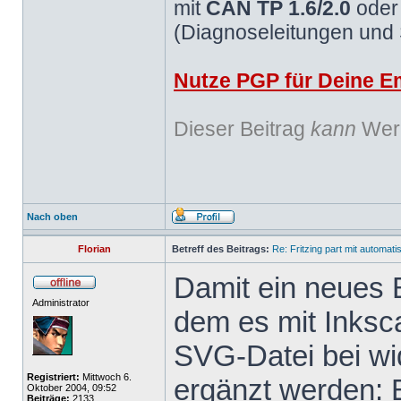
mit
CAN TP 1.6/2.0
ode
(Diagnoseleitungen und
Nutze PGP für Deine Em
Dieser Beitrag
kann
Werb
Nach oben
Florian
Betreff des Beitrags:
Re: Fritzing part mit automat
Damit ein neues B
Administrator
dem es mit Inksc
SVG-Datei bei wid
Registriert:
Mittwoch 6.
ergänzt werden: 
Oktober 2004, 09:52
Beiträge:
2133