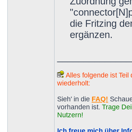
Zuordnung gem
"connector[N]p
die Fritzing d
ergänzen.
______________
Alles folgende ist Tei
wiederholt:
Sieh' in die
FAQ!
Schaue
vorhanden ist.
Trage Dei
Nutzern!
Ich freue mich über Inf