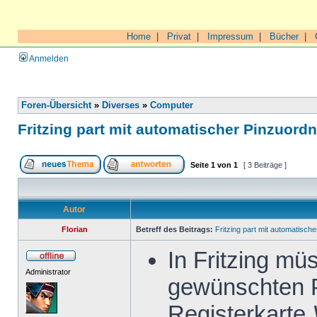
Home
|
Privat
|
Impressum
|
Bücher
|
Anmelden
Foren-Übersicht
»
Diverses
»
Computer
Fritzing part mit automatischer Pinzuord
Seite
1
von
1
[ 3 Beiträge ]
Autor
Florian
Betreff des Beitrags:
Fritzing part mit automatisch
In Fritzing mü
Administrator
gewünschten P
Registerkarte