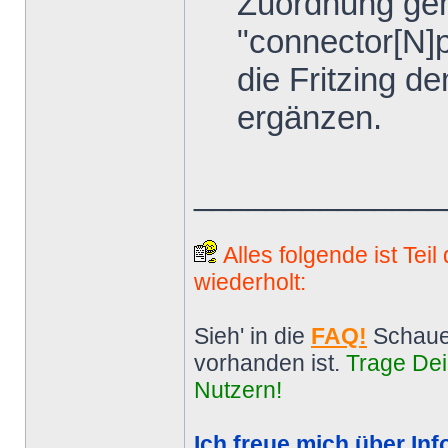
Zuordnung gem
"connector[N]p
die Fritzing d
ergänzen.
______________
Alles folgende ist Tei
wiederholt:
Sieh' in die
FAQ!
Schaue
vorhanden ist.
Trage Dei
Nutzern!
Ich freue mich über Inf