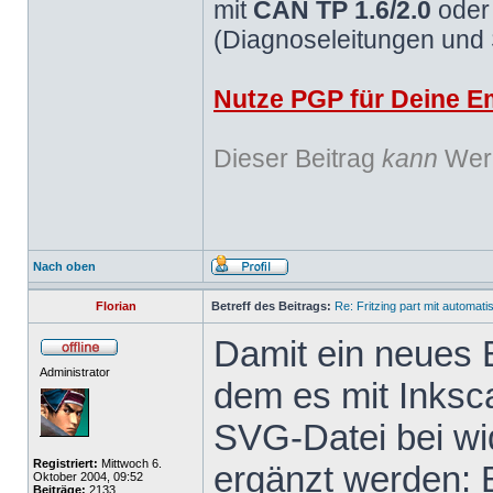
mit
CAN TP 1.6/2.0
ode
(Diagnoseleitungen und
Nutze PGP für Deine Em
Dieser Beitrag
kann
Werb
Nach oben
Florian
Betreff des Beitrags:
Re: Fritzing part mit automat
Damit ein neues B
Administrator
dem es mit Inksc
SVG-Datei bei wid
Registriert:
Mittwoch 6.
ergänzt werden: 
Oktober 2004, 09:52
Beiträge:
2133