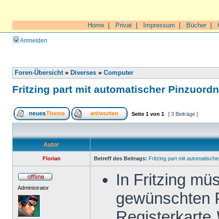
Home
|
Privat
|
Impressum
|
Bücher
|
Anmelden
Foren-Übersicht
»
Diverses
»
Computer
Fritzing part mit automatischer Pinzuord
Seite
1
von
1
[ 3 Beiträge ]
Autor
Florian
Betreff des Beitrags:
Fritzing part mit automatisch
In Fritzing mü
Administrator
gewünschten P
Registerkarte