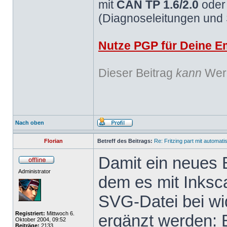
mit
CAN TP 1.6/2.0
ode
(Diagnoseleitungen und
Nutze PGP für Deine Em
Dieser Beitrag
kann
Werb
Nach oben
Florian
Betreff des Beitrags:
Re: Fritzing part mit automat
Damit ein neues B
Administrator
dem es mit Inksc
SVG-Datei bei wid
Registriert:
Mittwoch 6.
ergänzt werden: 
Oktober 2004, 09:52
Beiträge:
2133