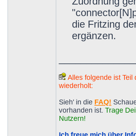
Zuordnung gem
"connector[N]p
die Fritzing d
ergänzen.
______________
Alles folgende ist Tei
wiederholt:
Sieh' in die
FAQ!
Schaue
vorhanden ist.
Trage Dei
Nutzern!
Ich freue mich über Inf