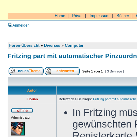
Home
|
Privat
|
Impressum
|
Bücher
|
Anmelden
Foren-Übersicht
»
Diverses
»
Computer
Fritzing part mit automatischer Pinzuord
Seite
1
von
1
[ 3 Beiträge ]
Autor
Florian
Betreff des Beitrags:
Fritzing part mit automatisch
In Fritzing mü
Administrator
gewünschten P
Registerkarte