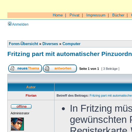
Home
|
Privat
|
Impressum
|
Bücher
|
Anmelden
Foren-Übersicht
»
Diverses
»
Computer
Fritzing part mit automatischer Pinzuord
Seite
1
von
1
[ 3 Beiträge ]
Autor
Florian
Betreff des Beitrags:
Fritzing part mit automatisch
In Fritzing mü
Administrator
gewünschten P
Registerkarte