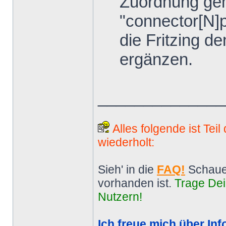
Zuordnung gem
"connector[N]p
die Fritzing d
ergänzen.
______________
Alles folgende ist Tei
wiederholt:
Sieh' in die
FAQ!
Schaue
vorhanden ist.
Trage Dei
Nutzern!
Ich freue mich über Inf