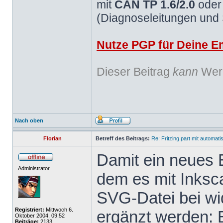
mit
CAN TP 1.6/2.0
ode
(Diagnoseleitungen und
Nutze PGP für Deine Em
Dieser Beitrag
kann
Werb
Nach oben
Florian
Betreff des Beitrags:
Re: Fritzing part mit automat
Damit ein neues B
Administrator
dem es mit Inksc
SVG-Datei bei wid
Registriert:
Mittwoch 6.
ergänzt werden: 
Oktober 2004, 09:52
Beiträge:
2133