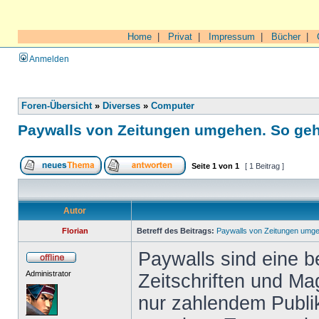
Home
|
Privat
|
Impressum
|
Bücher
|
Anmelden
Foren-Übersicht
»
Diverses
»
Computer
Paywalls von Zeitungen umgehen. So geht
Seite
1
von
1
[ 1 Beitrag ]
Autor
Florian
Betreff des Beitrags:
Paywalls von Zeitungen umgeh
Paywalls sind eine b
Administrator
Zeitschriften und Ma
nur zahlendem Publi