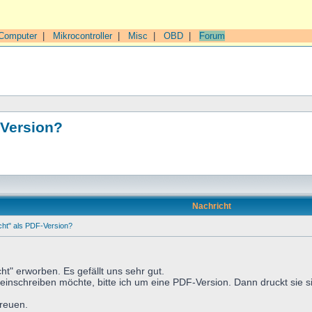
Computer
|
Mikrocontroller
|
Misc
|
OBD
|
Forum
-Version?
Nachricht
ht" als PDF-Version?
ht" erworben. Es gefällt uns sehr gut.
einschreiben möchte, bitte ich um eine PDF-Version. Dann druckt sie sic
freuen.