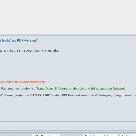
leicht" als PDF-Version?
hr
einfach ein zweites Exemplar.
icht noch mal explizit wiederholt:
n Fahrzeug vorhanden ist.
Trage Deine Erfahrungen dort ein und hilf so anderen Nutzern!
AG Steuergeräten mit
CAN TP 1.6/2.0
oder
UDS
Protokoll wenn die Pinbelegung (Diagnoseleitu