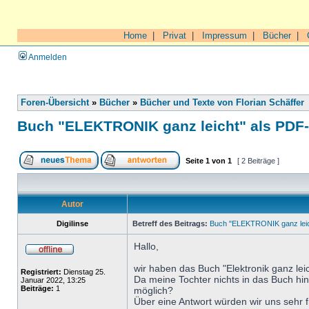
Home
|
Privat
|
Impressum
|
Bücher
|
Anmelden
Foren-Übersicht
»
Bücher
»
Bücher und Texte von Florian Schäffer
Buch "ELEKTRONIK ganz leicht" als PDF
Seite
1
von
1
[ 2 Beiträge ]
Autor
Digilinse
Betreff des Beitrags:
Buch "ELEKTRONIK ganz leic
Hallo,
wir haben das Buch "Elektronik ganz leic
Registriert:
Dienstag 25.
Da meine Tochter nichts in das Buch hin
Januar 2022, 13:25
Beiträge:
1
möglich?
Über eine Antwort würden wir uns sehr 