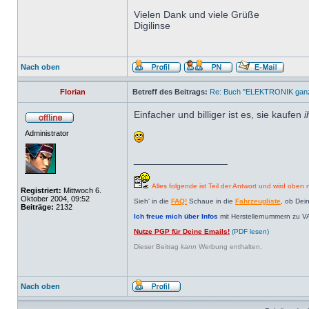
Vielen Dank und viele Grüße
Digilinse
Nach oben
Florian
Betreff des Beitrags:
Re: Buch "ELEKTRONIK ganz 
Einfacher und billiger ist es, sie kaufen
i
Administrator
_________________
Alles folgende ist Teil der Antwort und wird oben n
Registriert:
Mittwoch 6.
Oktober 2004, 09:52
Sieh' in die
FAQ!
Schaue in die
Fahrzeugliste
, ob Dei
Beiträge:
2132
Ich freue mich über Infos
mit Herstellernummern zu V
Nutze PGP für Deine Emails!
(PDF lesen)
Dieser Beitrag
kann
Werbung enthalten.
Nach oben