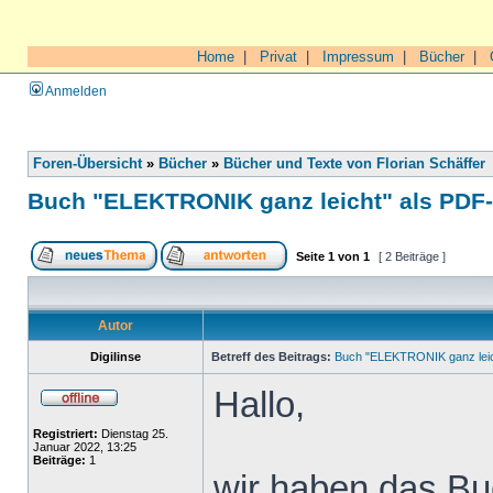
Home
|
Privat
|
Impressum
|
Bücher
|
Anmelden
Foren-Übersicht
»
Bücher
»
Bücher und Texte von Florian Schäffer
Buch "ELEKTRONIK ganz leicht" als PDF
Seite
1
von
1
[ 2 Beiträge ]
Autor
Digilinse
Betreff des Beitrags:
Buch "ELEKTRONIK ganz leic
Hallo,
Registriert:
Dienstag 25.
Januar 2022, 13:25
Beiträge:
1
wir haben das Buc