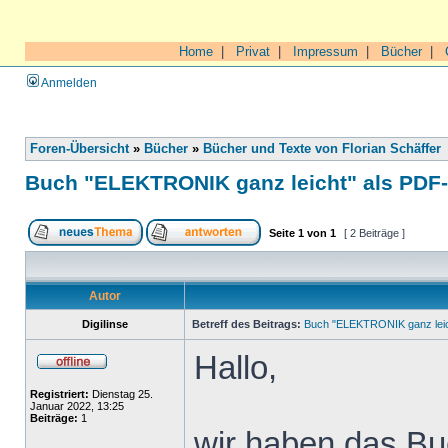
Home
|
Privat
|
Impressum
|
Bücher
|
Anmelden
Foren-Übersicht
»
Bücher
»
Bücher und Texte von Florian Schäffer
Buch "ELEKTRONIK ganz leicht" als PDF
Seite
1
von
1
[ 2 Beiträge ]
Autor
Digilinse
Betreff des Beitrags:
Buch "ELEKTRONIK ganz leic
Hallo,
Registriert:
Dienstag 25.
Januar 2022, 13:25
Beiträge:
1
wir haben das Buc