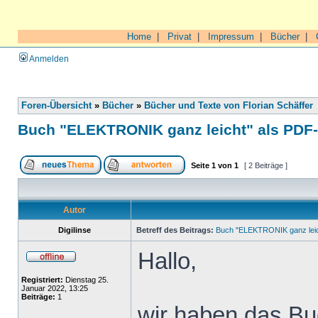
Home
|
Privat
|
Impressum
|
Bücher
|
Anmelden
Foren-Übersicht
»
Bücher
»
Bücher und Texte von Florian Schäffer
Buch "ELEKTRONIK ganz leicht" als PDF
Seite
1
von
1
[ 2 Beiträge ]
Autor
Digilinse
Betreff des Beitrags:
Buch "ELEKTRONIK ganz leic
Hallo,
Registriert:
Dienstag 25.
Januar 2022, 13:25
Beiträge:
1
wir haben das Buc